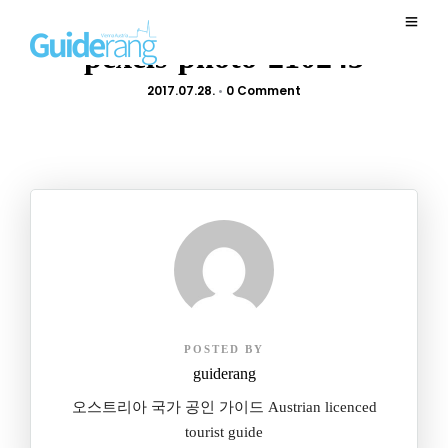
pexels-photo-210243
2017.07.28.
•
0 Comment
POSTED BY
guiderang
오스트리아 국가 공인 가이드 Austrian licenced
tourist guide