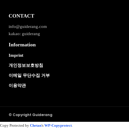
CONTACT
info@guiderang.com
kakao: guiderang
Information
Imprint
개인정보보호방침
이메일 무단수집 거부
이용약관
© Copyright Guiderang
Copy Protected by
Chetan
's
WP-Copyprotect
.