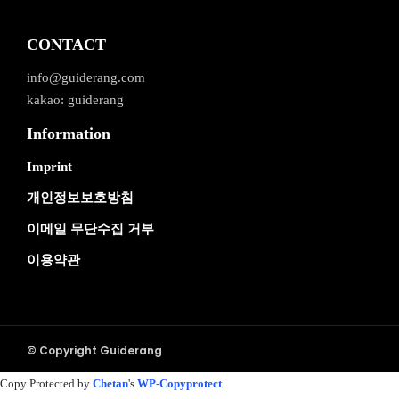
CONTACT
info@guiderang.com
kakao: guiderang
Information
Imprint
개인정보보호방침
이메일 무단수집 거부
이용약관
© Copyright Guiderang
Copy Protected by
Chetan
's
WP-Copyprotect
.